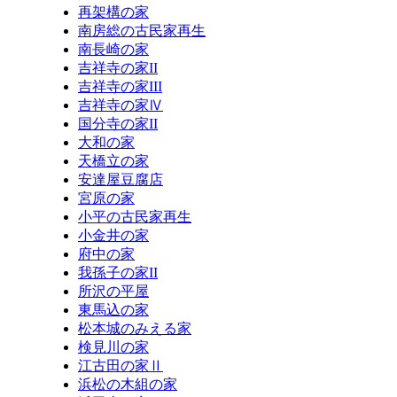
再架構の家
南房総の古民家再生
南長崎の家
吉祥寺の家II
吉祥寺の家III
吉祥寺の家Ⅳ
国分寺の家II
大和の家
天橋立の家
安達屋豆腐店
宮原の家
小平の古民家再生
小金井の家
府中の家
我孫子の家II
所沢の平屋
東馬込の家
松本城のみえる家
検見川の家
江古田の家Ⅱ
浜松の木組の家