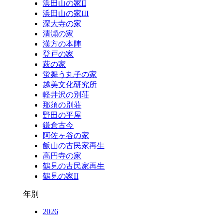
浜田山の家II
浜田山の家III
深大寺の家
清瀬の家
漢方の本陣
登戸の家
萩の家
蛍舞う丸子の家
越美文化研究所
軽井沢の別荘
那須の別荘
野田の平屋
鎌倉古今
阿佐ヶ谷の家
飯山の古民家再生
高円寺の家
鶴見の古民家再生
鶴見の家II
年別
2026