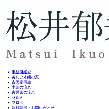
事務所紹介
美しい木組の家
古民家再生
木組の流れ
古民家の流れ
Ｑ＆Ａ
ブログ
資料請求・
お問い合わせ