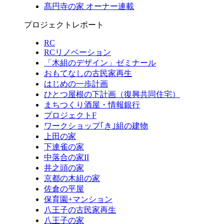
髙円寺の家 オーナー連載
プロジェクトレポート
RC
RCリノベーション
「木組のデザイン」ゼミナール
おもてなしの古民家再生
はじめの一歩計画
ひとつ屋根の下計画（復興共同住宅）
まちつくり酒屋・情報銀行
プロジェクトF
ワークショップ｢き｣組の建物
上田の家
下連雀の家
中落合の家II
井之頭の家
京都の木組の家
佐倉の平屋
保育園+マンション
八王子の古民家再生
八王子の家