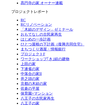
髙円寺の家 オーナー連載
プロジェクトレポート
RC
RCリノベーション
「木組のデザイン」ゼミナール
おもてなしの古民家再生
はじめの一歩計画
ひとつ屋根の下計画（復興共同住宅）
まちつくり酒屋・情報銀行
プロジェクトF
ワークショップ｢き｣組の建物
上田の家
下連雀の家
中落合の家II
井之頭の家
京都の木組の家
佐倉の平屋
保育園+マンション
八王子の古民家再生
八王子の家