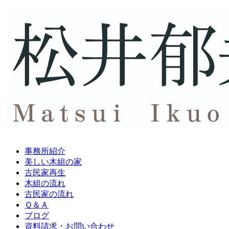
事務所紹介
美しい木組の家
古民家再生
木組の流れ
古民家の流れ
Ｑ＆Ａ
ブログ
資料請求・
お問い合わせ