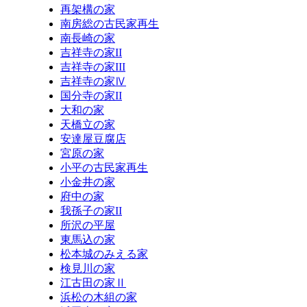
再架構の家
南房総の古民家再生
南長崎の家
吉祥寺の家II
吉祥寺の家III
吉祥寺の家Ⅳ
国分寺の家II
大和の家
天橋立の家
安達屋豆腐店
宮原の家
小平の古民家再生
小金井の家
府中の家
我孫子の家II
所沢の平屋
東馬込の家
松本城のみえる家
検見川の家
江古田の家Ⅱ
浜松の木組の家