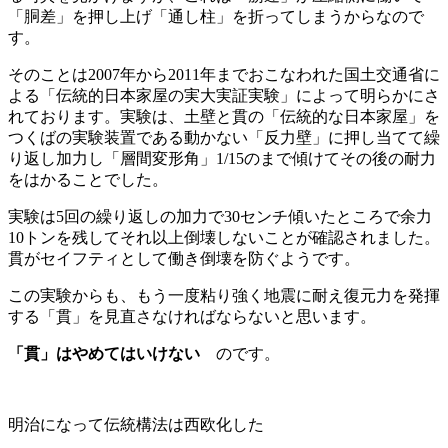
「胴差」を押し上げ「通し柱」を折ってしまうからなので
す。
そのことは2007年から2011年までおこなわれた国土交通省に
よる「伝統的日本家屋の実大実証実験」によって明らかにさ
れております。実験は、土壁と貫の「伝統的な日本家屋」を
つくばの実験装置である動かない「反力壁」に押し当てて繰
り返し加力し「層間変形角」1/15のまで傾けてその後の耐力
をはかることでした。
実験は5回の繰り返しの加力で30センチ傾いたところで余力
10トンを残してそれ以上倒壊しないことが確認されました。
貫がセイフティとして働き倒壊を防ぐようです。
この実験からも、もう一度粘り強く地震に耐え復元力を発揮
する「貫」を見直さなければならないと思います。
「貫」はやめてはいけない
のです。
明治になって伝統構法は西欧化した