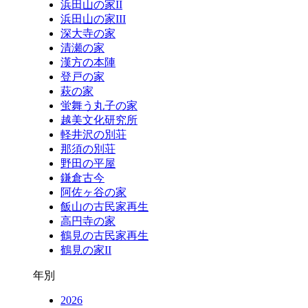
浜田山の家II
浜田山の家III
深大寺の家
清瀬の家
漢方の本陣
登戸の家
萩の家
蛍舞う丸子の家
越美文化研究所
軽井沢の別荘
那須の別荘
野田の平屋
鎌倉古今
阿佐ヶ谷の家
飯山の古民家再生
高円寺の家
鶴見の古民家再生
鶴見の家II
年別
2026