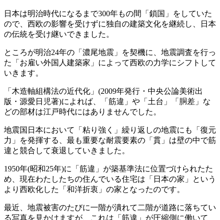
日本は明治時代になるまで300年もの間「鎖国」をしていた
ので、西欧の影響を受けずに独自の建築文化を継続し、日本
の伝統を受け継いできました。
ところが明治24年の「濃尾地震」を契機に、地震調査を行っ
た「お雇い外国人建築家」によって西欧の力学にシフトして
いきます。
「木造軸組構法の近代化」(2009年発行・中央公論美術出
版・源愛日児著)によれば、「筋違」や「土台」「胴差」な
どの部材は江戸時代にはありませんでした。
地震国日本において「粘り強く」繰り返しの地震にも「復元
力」を発揮する、最も重要な耐震要素の「貫」は壁の中で筋
違と競合して衰退していきました。
1950年(昭和25年)に「筋違」が築基準法に位置づけられたた
め、現在わたしたちの住んでいる住宅は「日本の家」という
より西欧化した「和洋折衷」の家となったのです。
最近、地震被害のたびに一階が潰れて二階が道路に落ちてい
る写真を見かけますが、これは「筋違」が圧縮側に働いて