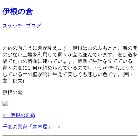
伊根の倉
スケッチ
|
ブログ
舟宿の向こうに倉が見えます。伊根は山のふもとと、海の間
の少ない土地を利用して家々が立ち並んでいます。倉は道を
隔てた山の斜面に建っています。漁業で生計を立てている
家々の倉には何が納められているのでしょうか?朽ちようと
している土の壁が雨に生えて美しくも悲しい色です。(画・
文 郁夫)
伊根の倉
< 伊根の舟宿
千倉の民家「青木屋」 >