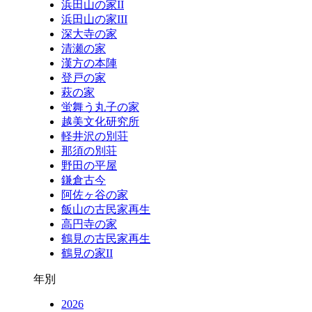
浜田山の家II
浜田山の家III
深大寺の家
清瀬の家
漢方の本陣
登戸の家
萩の家
蛍舞う丸子の家
越美文化研究所
軽井沢の別荘
那須の別荘
野田の平屋
鎌倉古今
阿佐ヶ谷の家
飯山の古民家再生
高円寺の家
鶴見の古民家再生
鶴見の家II
年別
2026