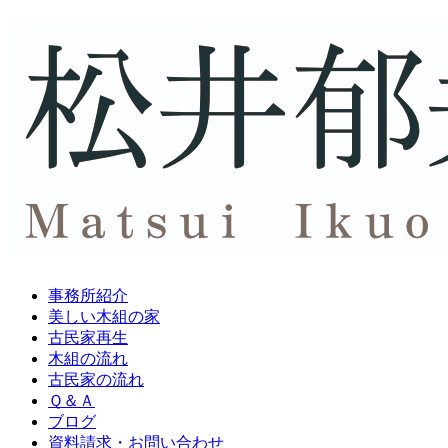
事務所紹介
美しい木組の家
古民家再生
木組の流れ
古民家の流れ
Ｑ＆Ａ
ブログ
資料請求・
お問い合わせ