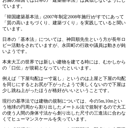
お隣の韓国では日本の「建築基準法」は真似しないようにし
ています。
「韓国建築基本法」(2007年制定2008年施行)がすでにあって
「質の高いまちづくり、建築づくり」を実践していると聞い
ています。
日本の「基本法」については、神田順先生という方が長年ロ
ビー活動をされていますが、永田町の行政や議員は動きが鈍
いようです。
本来大工の世界では新しい建物を建てる時には、むかしから
の「口伝」が規範となっていたといいます。
例えば「下屋勾配は一寸返し」というのは上屋と下屋の勾配
を同じにするとお尻が下がったようで美しくないので下屋は
少し跳ね上がったほうが格好がいいということです。
現行の基準法では建物の規制については、今の5m,10mとい
う地球の円周から割り出したメートル法で規制するので大工
の使う人間の身体寸法から創り出した尺寸の三進法に合わな
くてヒューマンスケールを失っています。