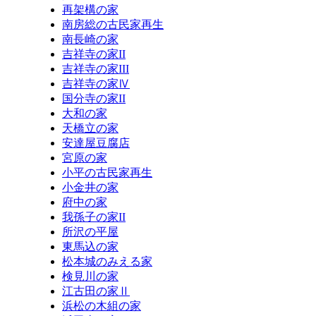
再架構の家
南房総の古民家再生
南長崎の家
吉祥寺の家II
吉祥寺の家III
吉祥寺の家Ⅳ
国分寺の家II
大和の家
天橋立の家
安達屋豆腐店
宮原の家
小平の古民家再生
小金井の家
府中の家
我孫子の家II
所沢の平屋
東馬込の家
松本城のみえる家
検見川の家
江古田の家Ⅱ
浜松の木組の家