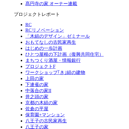
髙円寺の家 オーナー連載
プロジェクトレポート
RC
RCリノベーション
「木組のデザイン」ゼミナール
おもてなしの古民家再生
はじめの一歩計画
ひとつ屋根の下計画（復興共同住宅）
まちつくり酒屋・情報銀行
プロジェクトF
ワークショップ｢き｣組の建物
上田の家
下連雀の家
中落合の家II
井之頭の家
京都の木組の家
佐倉の平屋
保育園+マンション
八王子の古民家再生
八王子の家