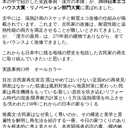
本の中で紹介した実践事例「漢方の本陣」が、
2019日本エコ
ハウス大賞・リノベーション部門大賞
に選ばれました。
文中には、温熱計画のスケッチと耐震エコ改修の仕組みが掲
載されています。これまで、古民家の改修は、耐震性能と温
熱性能の両方を満足させることが難しいとされてきました
が、「漢方の薬局」は、275年前の建物でありながら、全て
をバランスよく改修できました。
これからも日本中に残る地域の歴史を包括した古民家の再生
に取り組んでいきたいと思います。
実践事例13件 オールカラー
目次:古民家再生宣言/貫はやめてはいけない/足固めの再発見/
胴差はなかった/筋違は風邪対策から地震対策に変わった/民
家は再生機構をもっている/新しい息吹を吹き込む/リフォー
ム時代の混迷/限界耐力計算という方法/温熱環境を向上させ
る/失われた150年/これからの日本の家をつくる
推薦文:古民家はなぜ美しく尊いのか。その構造と美学と普
遍性を解明し再生法を紹介する一冊。今日の家づくりのあり
方を根本的に考え直させる、木造関係者必読の書。/横内敏