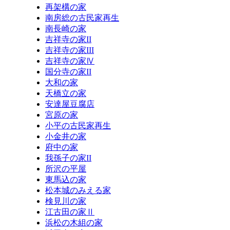
再架構の家
南房総の古民家再生
南長崎の家
吉祥寺の家II
吉祥寺の家III
吉祥寺の家Ⅳ
国分寺の家II
大和の家
天橋立の家
安達屋豆腐店
宮原の家
小平の古民家再生
小金井の家
府中の家
我孫子の家II
所沢の平屋
東馬込の家
松本城のみえる家
検見川の家
江古田の家Ⅱ
浜松の木組の家