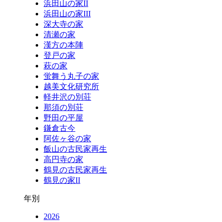
浜田山の家II
浜田山の家III
深大寺の家
清瀬の家
漢方の本陣
登戸の家
萩の家
蛍舞う丸子の家
越美文化研究所
軽井沢の別荘
那須の別荘
野田の平屋
鎌倉古今
阿佐ヶ谷の家
飯山の古民家再生
高円寺の家
鶴見の古民家再生
鶴見の家II
年別
2026