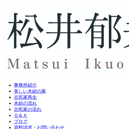
事務所紹介
美しい木組の家
古民家再生
木組の流れ
古民家の流れ
Ｑ＆Ａ
ブログ
資料請求・
お問い合わせ