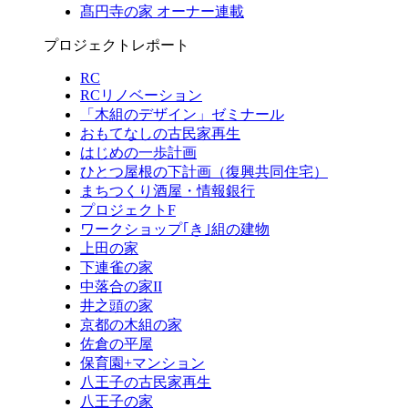
髙円寺の家 オーナー連載
プロジェクトレポート
RC
RCリノベーション
「木組のデザイン」ゼミナール
おもてなしの古民家再生
はじめの一歩計画
ひとつ屋根の下計画（復興共同住宅）
まちつくり酒屋・情報銀行
プロジェクトF
ワークショップ｢き｣組の建物
上田の家
下連雀の家
中落合の家II
井之頭の家
京都の木組の家
佐倉の平屋
保育園+マンション
八王子の古民家再生
八王子の家