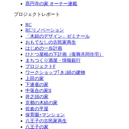
髙円寺の家 オーナー連載
プロジェクトレポート
RC
RCリノベーション
「木組のデザイン」ゼミナール
おもてなしの古民家再生
はじめの一歩計画
ひとつ屋根の下計画（復興共同住宅）
まちつくり酒屋・情報銀行
プロジェクトF
ワークショップ｢き｣組の建物
上田の家
下連雀の家
中落合の家II
井之頭の家
京都の木組の家
佐倉の平屋
保育園+マンション
八王子の古民家再生
八王子の家