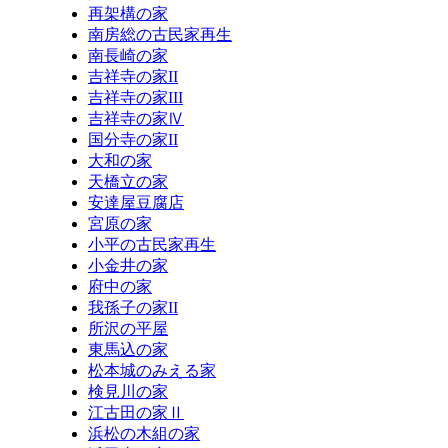
再架構の家
南房総の古民家再生
南長崎の家
吉祥寺の家II
吉祥寺の家III
吉祥寺の家Ⅳ
国分寺の家II
大和の家
天橋立の家
安達屋豆腐店
宮原の家
小平の古民家再生
小金井の家
府中の家
我孫子の家II
所沢の平屋
東馬込の家
松本城のみえる家
検見川の家
江古田の家Ⅱ
浜松の木組の家