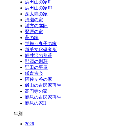
浜田山の家II
浜田山の家III
深大寺の家
清瀬の家
漢方の本陣
登戸の家
萩の家
蛍舞う丸子の家
越美文化研究所
軽井沢の別荘
那須の別荘
野田の平屋
鎌倉古今
阿佐ヶ谷の家
飯山の古民家再生
高円寺の家
鶴見の古民家再生
鶴見の家II
年別
2026