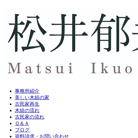
事務所紹介
美しい木組の家
古民家再生
木組の流れ
古民家の流れ
Ｑ＆Ａ
ブログ
資料請求・
お問い合わせ