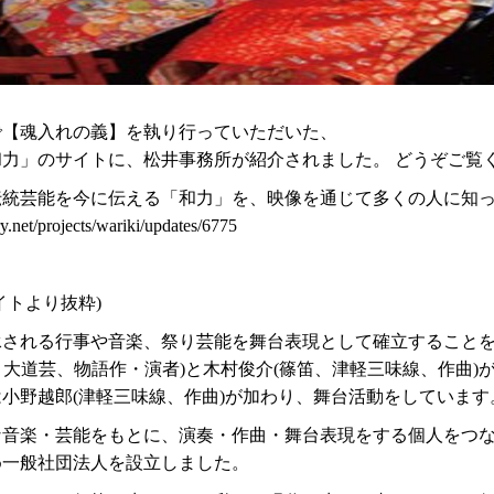
で【魂入れの義】
を執り行っていただいた、
力」のサイトに、松井事務所が紹介されました。 どうぞご覧
伝統芸能を今に伝える「和力」を、映像を通じて多くの人に知
ry.net/projects/wariki/updates/6775
イトより抜粋)
される行事や音楽、祭り芸能を舞台表現として確立することをめ
、大道芸、物語作・演者)と木村俊介(篠笛、津軽三味線、作曲)
らは小野越郎(津軽三味線、作曲)が加わり、舞台活動をしています
的な音楽・芸能をもとに、演奏・作曲・舞台表現をする個人をつ
め一般社団法人を設立しました。