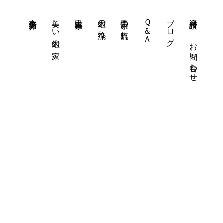
事務所紹介
美しい木組の家
古民家再生
木組の流れ
古民家の流れ
Ｑ＆Ａ
ブログ
資料請求・
お問い合わせ