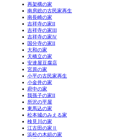
再架構の家
南房総の古民家再生
南長崎の家
吉祥寺の家II
吉祥寺の家III
吉祥寺の家Ⅳ
国分寺の家II
大和の家
天橋立の家
安達屋豆腐店
宮原の家
小平の古民家再生
小金井の家
府中の家
我孫子の家II
所沢の平屋
東馬込の家
松本城のみえる家
検見川の家
江古田の家Ⅱ
浜松の木組の家