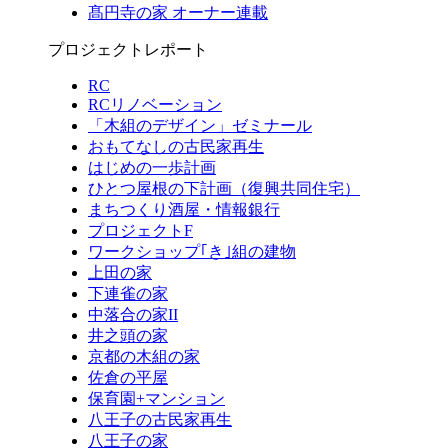
髙円寺の家 オーナー連載
プロジェクトレポート
RC
RCリノベーション
「木組のデザイン」ゼミナール
おもてなしの古民家再生
はじめの一歩計画
ひとつ屋根の下計画（復興共同住宅）
まちつくり酒屋・情報銀行
プロジェクトF
ワークショップ｢き｣組の建物
上田の家
下連雀の家
中落合の家II
井之頭の家
京都の木組の家
佐倉の平屋
保育園+マンション
八王子の古民家再生
八王子の家