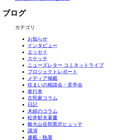
ブログ
カテゴリ
お知らせ
インタビュー
エッセイ
スケッチ
ニューズレター コミネットライブ
プロジェクトレポート
メディア掲載
住まいの相談会・見学会
単行本
古民家コラム
日記
木組のコラム
松井郁夫著書
藝大山岳部黒沢ヒュッテ
講演
連載・執筆