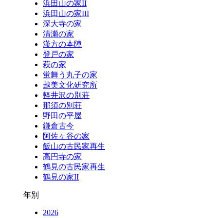
浜田山の家II
浜田山の家III
深大寺の家
清瀬の家
漢方の本陣
登戸の家
萩の家
蛍舞う丸子の家
越美文化研究所
軽井沢の別荘
那須の別荘
野田の平屋
鎌倉古今
阿佐ヶ谷の家
飯山の古民家再生
高円寺の家
鶴見の古民家再生
鶴見の家II
年別
2026