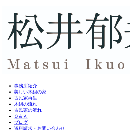
事務所紹介
美しい木組の家
古民家再生
木組の流れ
古民家の流れ
Ｑ＆Ａ
ブログ
資料請求・
お問い合わせ