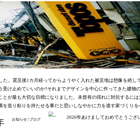
ました。震災後1カ月経ってからようやく入れた被災地は想像を絶し
う受け止めていいのか?それまでデザインを中心に作ってきた建物
ことが最も大切な目標になりました。未曾有の揺れに対抗するには
構を造り粘りを持たせる事だと思いしなやかに力を逃す家づくりを
2026年あけましておめでとうござ
年
お知らせ
|
ブログ