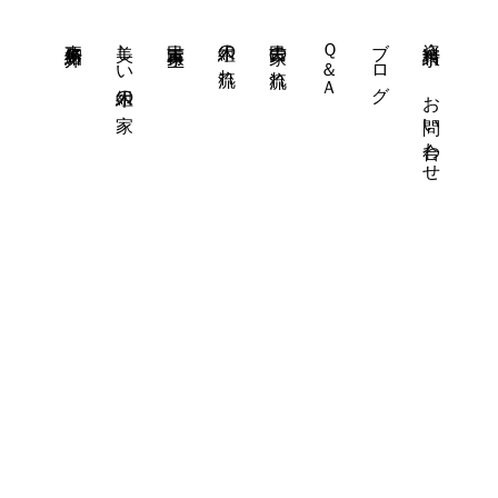
事務所紹介
美しい木組の家
古民家再生
木組の流れ
古民家の流れ
Ｑ＆Ａ
ブログ
資料請求・
お問い合わせ