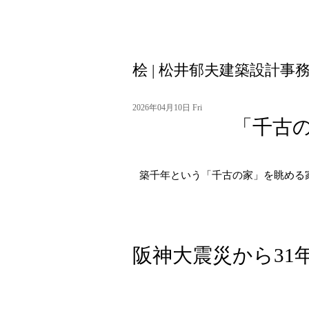
桧 | 松井郁夫建築設計
2026年04月10日 Fri
「千古
築千年という「千古の家」を眺める
阪神大震災から31