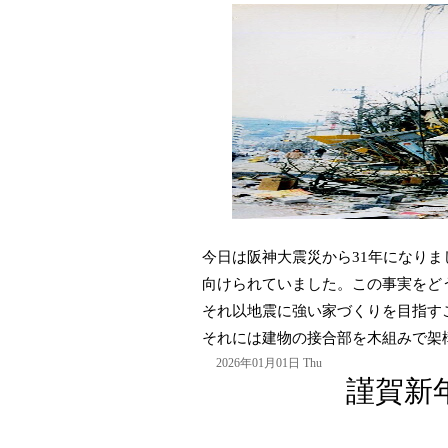
今日は阪神大震災から31年になり
向けられていました。この事実をど
それ以地震に強い家づくりを目指す
それには建物の接合部を木組みで架
2026年01月01日 Thu
謹賀新