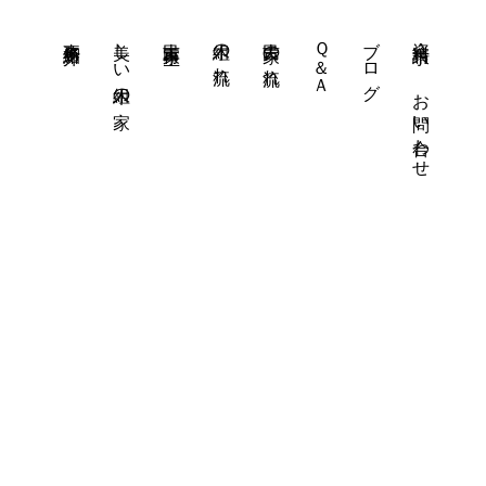
事務所紹介
美しい木組の家
古民家再生
木組の流れ
古民家の流れ
Ｑ＆Ａ
ブログ
資料請求・
お問い合わせ