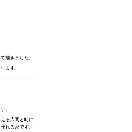
。
いて描きました。
けします。
ーーーーーーーー
ます。
集える広間と時に
の守れる家です。