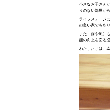
小さなお子さん
りのない部屋か
ライフステージ
の良い家でもあ
また、雨や風に
能の
向上を図る
わたしたちは、