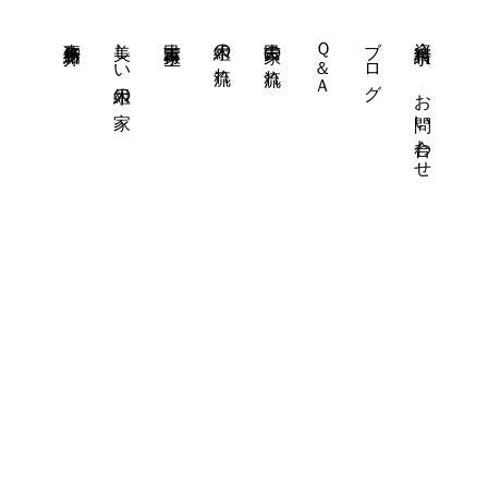
事務所紹介
美しい木組の家
古民家再生
木組の流れ
古民家の流れ
Ｑ＆Ａ
ブログ
資料請求・
お問い合わせ