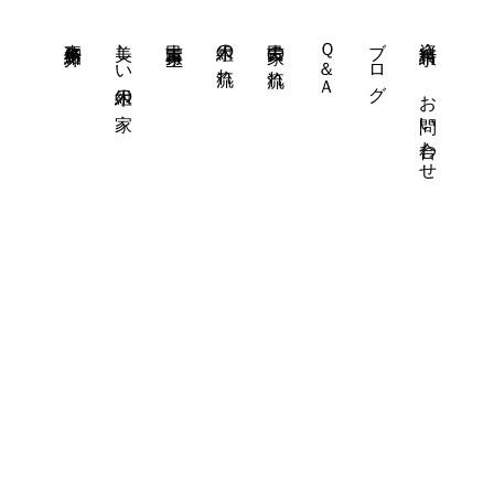
事務所紹介
美しい木組の家
古民家再生
木組の流れ
古民家の流れ
Ｑ＆Ａ
ブログ
資料請求・
お問い合わせ