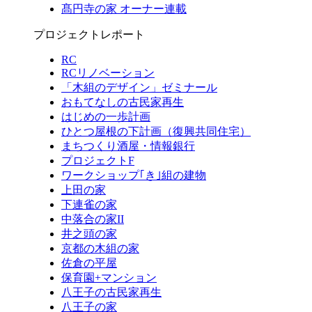
髙円寺の家 オーナー連載
プロジェクトレポート
RC
RCリノベーション
「木組のデザイン」ゼミナール
おもてなしの古民家再生
はじめの一歩計画
ひとつ屋根の下計画（復興共同住宅）
まちつくり酒屋・情報銀行
プロジェクトF
ワークショップ｢き｣組の建物
上田の家
下連雀の家
中落合の家II
井之頭の家
京都の木組の家
佐倉の平屋
保育園+マンション
八王子の古民家再生
八王子の家