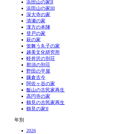
浜田山の家II
浜田山の家III
深大寺の家
清瀬の家
漢方の本陣
登戸の家
萩の家
蛍舞う丸子の家
越美文化研究所
軽井沢の別荘
那須の別荘
野田の平屋
鎌倉古今
阿佐ヶ谷の家
飯山の古民家再生
高円寺の家
鶴見の古民家再生
鶴見の家II
年別
2026