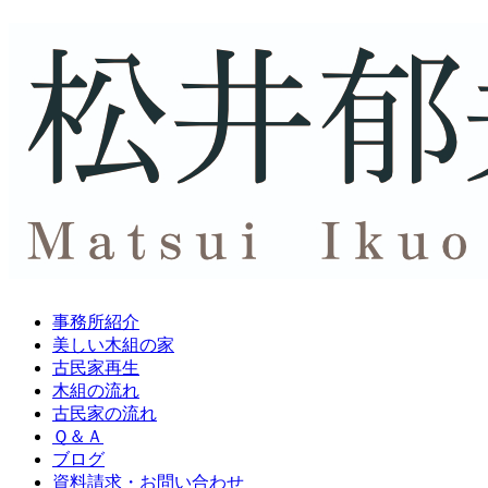
事務所紹介
美しい木組の家
古民家再生
木組の流れ
古民家の流れ
Ｑ＆Ａ
ブログ
資料請求・
お問い合わせ