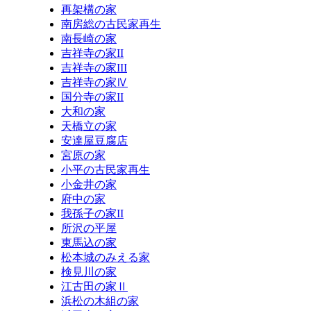
再架構の家
南房総の古民家再生
南長崎の家
吉祥寺の家II
吉祥寺の家III
吉祥寺の家Ⅳ
国分寺の家II
大和の家
天橋立の家
安達屋豆腐店
宮原の家
小平の古民家再生
小金井の家
府中の家
我孫子の家II
所沢の平屋
東馬込の家
松本城のみえる家
検見川の家
江古田の家Ⅱ
浜松の木組の家