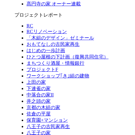
髙円寺の家 オーナー連載
プロジェクトレポート
RC
RCリノベーション
「木組のデザイン」ゼミナール
おもてなしの古民家再生
はじめの一歩計画
ひとつ屋根の下計画（復興共同住宅）
まちつくり酒屋・情報銀行
プロジェクトF
ワークショップ｢き｣組の建物
上田の家
下連雀の家
中落合の家II
井之頭の家
京都の木組の家
佐倉の平屋
保育園+マンション
八王子の古民家再生
八王子の家