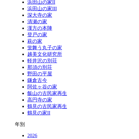
浜田山の家II
浜田山の家III
深大寺の家
清瀬の家
漢方の本陣
登戸の家
萩の家
蛍舞う丸子の家
越美文化研究所
軽井沢の別荘
那須の別荘
野田の平屋
鎌倉古今
阿佐ヶ谷の家
飯山の古民家再生
高円寺の家
鶴見の古民家再生
鶴見の家II
年別
2026