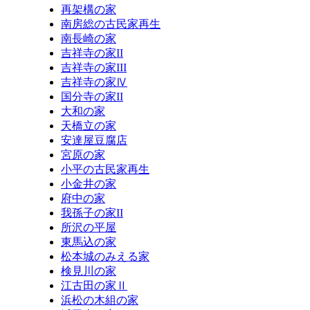
再架構の家
南房総の古民家再生
南長崎の家
吉祥寺の家II
吉祥寺の家III
吉祥寺の家Ⅳ
国分寺の家II
大和の家
天橋立の家
安達屋豆腐店
宮原の家
小平の古民家再生
小金井の家
府中の家
我孫子の家II
所沢の平屋
東馬込の家
松本城のみえる家
検見川の家
江古田の家Ⅱ
浜松の木組の家