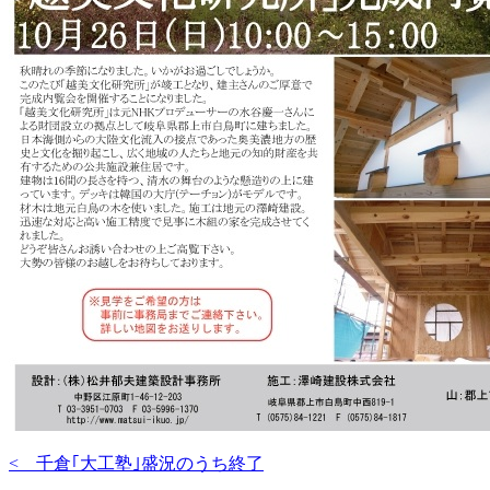
< 千倉｢大工塾｣盛況のうち終了