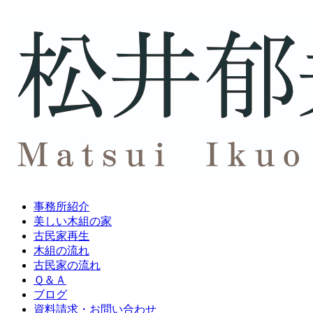
事務所紹介
美しい木組の家
古民家再生
木組の流れ
古民家の流れ
Ｑ＆Ａ
ブログ
資料請求・
お問い合わせ