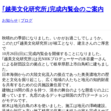
｢越美文化研究所｣完成内覧会のご案内
お知らせ
|
ブログ
秋晴れの季節になりました。いかがお過ごしでしょうか。
このたび｢越美文化研究所｣が竣工となり、建主さんのご厚意
で
10月26日(日)に完成内覧会を開催することになりました。
｢越美文化研究所｣は元NHKプロデューサーの水谷慶一さん
による財団設立の拠点として岐阜県郡上市白鳥町に建ちまし
た。
日本海側からの大陸文化流入の接点であった奥美濃地方の歴
史と文化を掘り起こし、広く地域の人たちと地元の知的財産
を共有するための公共施設兼住居です。
建物は16間の長さを持つ、清水の舞台のような懸造りの上に
建っています。丸窓のあるデッキは韓国の大庁(テーチョン)
がモデルです。
材木は地元白鳥の木を使いました。施工は地元の澤崎建設。
迅速な対応と高い施工精度で見事に木組みの家を完成させて