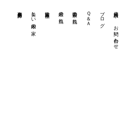
事務所紹介
美しい木組の家
古民家再生
木組の流れ
古民家の流れ
Ｑ＆Ａ
ブログ
資料請求・
お問い合わせ