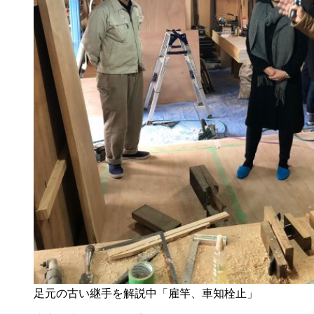
足元の古い継手を解説中「雇竿、車知栓止」