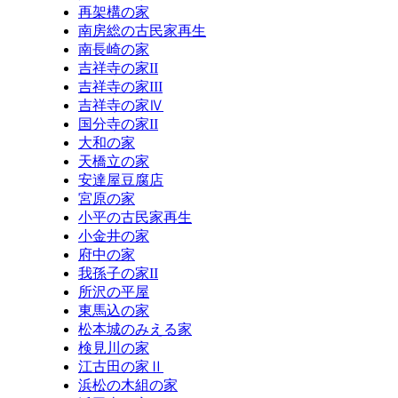
再架構の家
南房総の古民家再生
南長崎の家
吉祥寺の家II
吉祥寺の家III
吉祥寺の家Ⅳ
国分寺の家II
大和の家
天橋立の家
安達屋豆腐店
宮原の家
小平の古民家再生
小金井の家
府中の家
我孫子の家II
所沢の平屋
東馬込の家
松本城のみえる家
検見川の家
江古田の家Ⅱ
浜松の木組の家