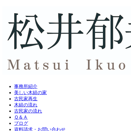
事務所紹介
美しい木組の家
古民家再生
木組の流れ
古民家の流れ
Ｑ＆Ａ
ブログ
資料請求・
お問い合わせ