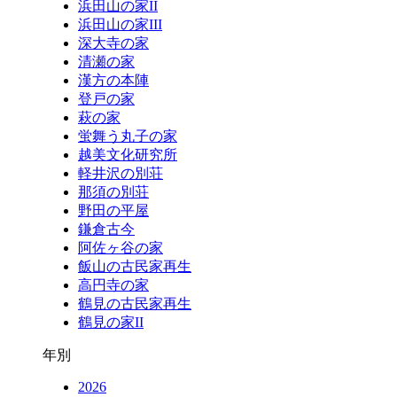
浜田山の家II
浜田山の家III
深大寺の家
清瀬の家
漢方の本陣
登戸の家
萩の家
蛍舞う丸子の家
越美文化研究所
軽井沢の別荘
那須の別荘
野田の平屋
鎌倉古今
阿佐ヶ谷の家
飯山の古民家再生
高円寺の家
鶴見の古民家再生
鶴見の家II
年別
2026