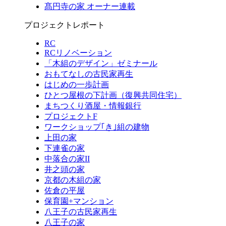
髙円寺の家 オーナー連載
プロジェクトレポート
RC
RCリノベーション
「木組のデザイン」ゼミナール
おもてなしの古民家再生
はじめの一歩計画
ひとつ屋根の下計画（復興共同住宅）
まちつくり酒屋・情報銀行
プロジェクトF
ワークショップ｢き｣組の建物
上田の家
下連雀の家
中落合の家II
井之頭の家
京都の木組の家
佐倉の平屋
保育園+マンション
八王子の古民家再生
八王子の家