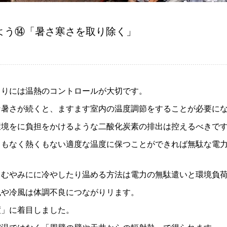
よう⑭「暑さ寒さを取り除く」
くりには温熱のコントロールが大切です。
な暑さが続くと、ますます室内の温度調節をすることが必要に
環境をに負担をかけるような二酸化炭素の排出は控えるべきで
くもなく熱くもない適度な温度に保つことができれば無駄な電
てむやみにに冷やしたり温める方法は電力の無駄遣いと環境負
風や冷風は体調不良につながりリます。
度」に着目しました。