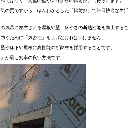
室温ではなく「周壁の壁や天井からの輻射熱」で得られます。
空気の質ですから、ほんわかとした「輻射熱」で終日快適な生
部の気温に左右される屋根や壁、床や窓の断熱性能を向上する
を防ぐために「気密性」を上げなければいけません。
外壁や床下や屋根に高性能の断熱材を採用することです。
熱」が最も効率の良い方法です。