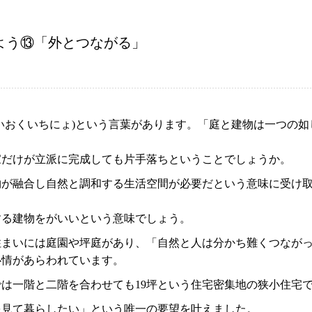
よう⑬「外とつながる」
いおくいちにょ)という言葉があります。「庭と建物は一つの如
家だけが立派に完成しても片手落ちということでしょうか。
物が融合し自然と調和する生活空間が必要だという意味に受け
する建物をがいいという意味でしょう。
住まいには庭園や坪庭があり、「自然と人は分かち難くつなが
心情があらわれています。
は一階と二階を合わせても19坪という住宅密集地の狭小住宅
を見て暮らしたい」という唯一の要望を叶えました。