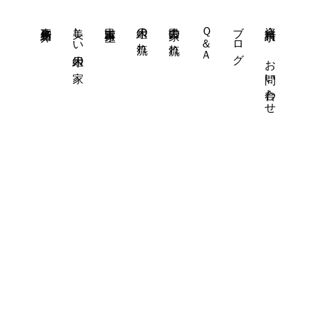
事務所紹介
美しい木組の家
古民家再生
木組の流れ
古民家の流れ
Ｑ＆Ａ
ブログ
資料請求・
お問い合わせ