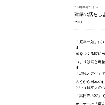
2024年10月20日 Sun
建築の話をし
ブログ
「庭屋一如」(て
す。
家をつくる時に
つまりは庭と建
す。
「環境と共生」
古くから日本の
という日本人の
「高円寺の家」で
オーナーの「庭