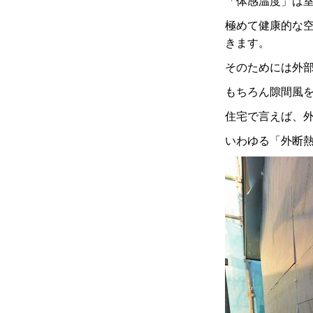
「体感温度」は
極めて健康的な
きます。
そのためには外
もちろん隙間風
住宅で言えば、
いわゆる「外断