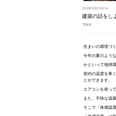
2024年10月25日 Fri
建築の話をし
ブログ
住まいの環境づ
今年の夏のよう
かといって地球
室内の温度を寒
とができます。
エアコンを使っ
また、不快な温
そこで「体感温