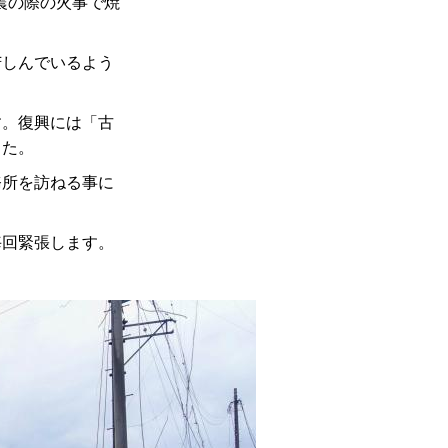
震の際の火事で焼
苦しんでいるよう
す。復興には「古
した。
務所を訪ねる事に
毎回緊張します。