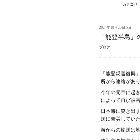
カテゴリ
2024年10月26日 Sat
「能登半島」
ブログ
「能登災害復興
所から連絡があ
今年の元旦に起
によって再び被
日本海に突き出
送に苦労してい
海からの輸送は