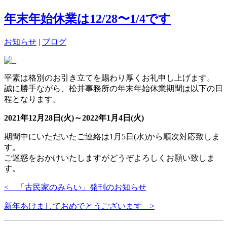
年末年始休業は12/28〜1/4です
お知らせ
|
ブログ
平素は格別のお引き立てを賜わり厚くお礼申し上げます。
誠に勝手ながら、松井事務所の年末年始休業期間は以下の日
程となります。
2021年12月28日(火)～2022年1月4日(火)
期間中にいただいたご連絡は1月5日(水)から順次対応致しま
す。
ご迷惑をおかけいたしますがどうぞよろしくお願い致しま
す。
< 「古民家のみらい」発刊のお知らせ
新年あけましておめでとうございます >