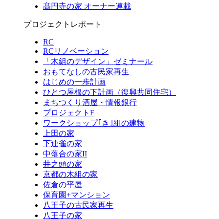
髙円寺の家 オーナー連載
プロジェクトレポート
RC
RCリノベーション
「木組のデザイン」ゼミナール
おもてなしの古民家再生
はじめの一歩計画
ひとつ屋根の下計画（復興共同住宅）
まちつくり酒屋・情報銀行
プロジェクトF
ワークショップ｢き｣組の建物
上田の家
下連雀の家
中落合の家II
井之頭の家
京都の木組の家
佐倉の平屋
保育園+マンション
八王子の古民家再生
八王子の家