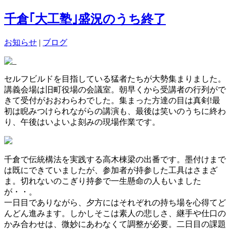
千倉｢大工塾｣盛況のうち終了
お知らせ
|
ブログ
セルフビルドを目指している猛者たちが大勢集まりました。
講義会場は旧町役場の会議室。朝早くから受講者の行列がで
きて受付がおおわらわでした。集まった方達の目は真剣!最
初は睨みつけられながらの講演も、最後は笑いのうちに終わ
り、午後はいよいよ刻みの現場作業です。
千倉で伝統構法を実践する高木棟梁の出番です。墨付けまで
は既にできていましたが、参加者が持参した工具はさまざ
ま。切れないのこぎり持参で一生懸命の人もいました
が・・。
一日目でありながら、夕方にはそれぞれの持ち場を心得てど
んどん進みます。しかしそこは素人の悲しさ、継手や仕口の
かみ合わせは、微妙にあわなくて調整が必要。二日目の課題