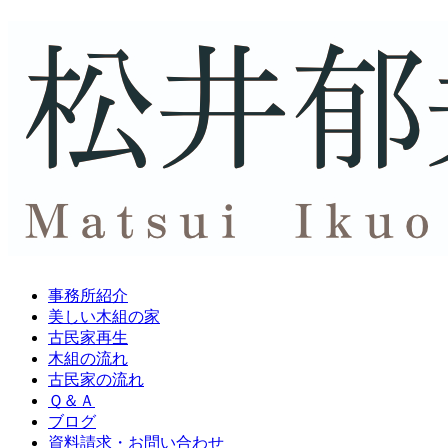
事務所紹介
美しい木組の家
古民家再生
木組の流れ
古民家の流れ
Ｑ＆Ａ
ブログ
資料請求・
お問い合わせ