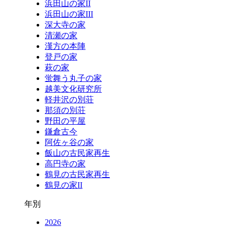
浜田山の家II
浜田山の家III
深大寺の家
清瀬の家
漢方の本陣
登戸の家
萩の家
蛍舞う丸子の家
越美文化研究所
軽井沢の別荘
那須の別荘
野田の平屋
鎌倉古今
阿佐ヶ谷の家
飯山の古民家再生
高円寺の家
鶴見の古民家再生
鶴見の家II
年別
2026