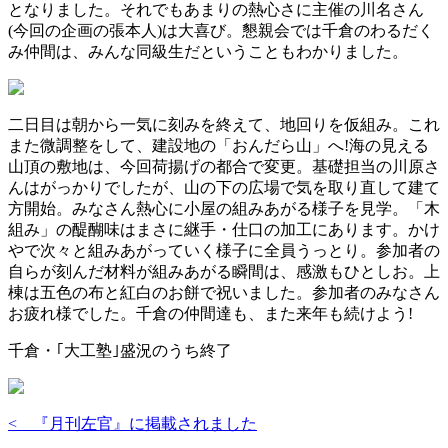
となりました。それでもあまりの熱心さに主催の川名さん
(今回の企画の張本人)は大喜び。懇親会では千倉のわるだく
み仲間は、みんな同級生だということもわかりました。
二日目は朝から一気に刻みを終えて、地回りを仮組み。これ
また微調整をして、建設地の「おんだら山」へ!海の見える
山頂の敷地は、今回荷揚げの都合で変更。基礎担当の川原さ
んはがっかりでしたが、山の下の広場で気を取り直して建て
方開始。みなさん熱心に小屋の組みあがる様子を見学。「木
組み」の醍醐味はまさに継手・仕口の加工にあります。かけ
やで次々と組みあがっていく様子に全員うっとり。参加者の
自らが刻んだ材料が組みあがる瞬間は、感激もひとしお。上
棟は五色の布と紅白のお餅で祝いました。参加者のみなさん
お疲れ様でした。千倉の仲間達も、また来年も続けよう!
千倉・｢大工塾｣盛況のうち終了
< 『月刊左官』に掲載されました