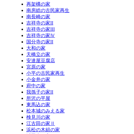
再架構の家
南房総の古民家再生
南長崎の家
吉祥寺の家II
吉祥寺の家III
吉祥寺の家Ⅳ
国分寺の家II
大和の家
天橋立の家
安達屋豆腐店
宮原の家
小平の古民家再生
小金井の家
府中の家
我孫子の家II
所沢の平屋
東馬込の家
松本城のみえる家
検見川の家
江古田の家Ⅱ
浜松の木組の家