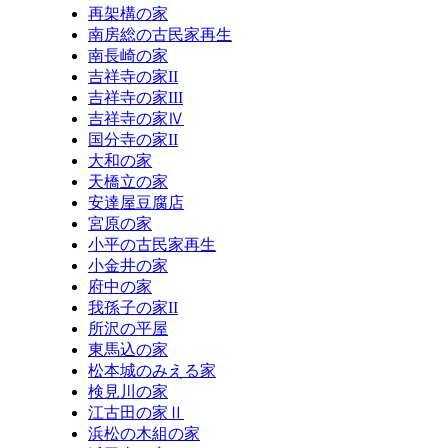
再架構の家
南房総の古民家再生
南長崎の家
吉祥寺の家II
吉祥寺の家III
吉祥寺の家Ⅳ
国分寺の家II
大和の家
天橋立の家
安達屋豆腐店
宮原の家
小平の古民家再生
小金井の家
府中の家
我孫子の家II
所沢の平屋
東馬込の家
松本城のみえる家
検見川の家
江古田の家Ⅱ
浜松の木組の家