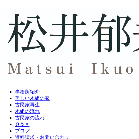
事務所紹介
美しい木組の家
古民家再生
木組の流れ
古民家の流れ
Ｑ＆Ａ
ブログ
資料請求・
お問い合わせ