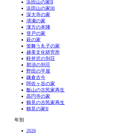
浜田山の家II
浜田山の家III
深大寺の家
清瀬の家
漢方の本陣
登戸の家
萩の家
蛍舞う丸子の家
越美文化研究所
軽井沢の別荘
那須の別荘
野田の平屋
鎌倉古今
阿佐ヶ谷の家
飯山の古民家再生
高円寺の家
鶴見の古民家再生
鶴見の家II
年別
2026