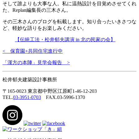
そして誰よりも大事な人。私に温熱設計を目覚めさせてくれ
た、Replan編集長の三木さん。
その三木さんのブログを転載します。知り合ったいきさつな
ど、軽妙な語りをお楽しみください。
【伝統工法・松井郁夫講演 in 北の民家の会】
< 保育園+共同住宅進行中
「漢方の本陣」見学会報告 >
松井郁夫建築設計事務所
〒165-0023 東京都中野区江原町1-46-12-203
TEL.
03-3951-0703
FAX.03-5996-1370