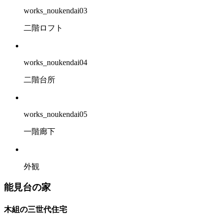
works_noukendai03
二階ロフト
works_noukendai04
二階台所
works_noukendai05
一階廊下
外観
能見台の家
木組の三世代住宅