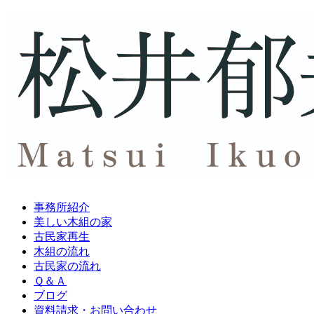
事務所紹介
美しい木組の家
古民家再生
木組の流れ
古民家の流れ
Ｑ＆Ａ
ブログ
資料請求・
お問い合わせ