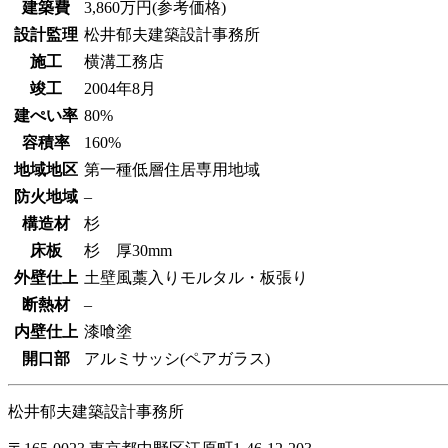
建築費
3,860万円(参考価格)
設計監理
松井郁夫建築設計事務所
施工
横溝工務店
竣工
2004年8月
建ぺい率
80%
容積率
160%
地域地区
第一種低層住居専用地域
防火地域
–
構造材
杉
床板
杉 厚30mm
外壁仕上
土壁風藁入りモルタル・板張り
断熱材
–
内壁仕上
漆喰塗
開口部
アルミサッシ(ペアガラス)
松井郁夫建築設計事務所