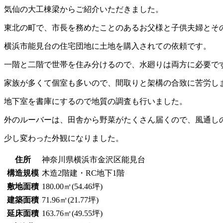
気仙の大工棟梁からご紹介いただきました。
東北の町で、市長を務めたことのあるお父様と子供夫婦とそ
横浜市能見台の住宅団地に土地を購入されての依頼です。
一階と二階で世帯を住み分けるので、水廻りは両方に必要で
家族が多くて個室も多いので、間取りと架構の合致に苦労し
地下室を書庫にするので地質の調査も行いました。
外のルーバーは、田舎から野菜がたくさん届くので、風通し
少し変わった外観になりました。
住所
神奈川県横浜市金沢区能見台
構造規模
木造2階建・RC地下1階
敷地面積
180.00㎡(54.46坪)
建築面積
71.96㎡(21.77坪)
延床面積
163.76㎡(49.55坪)