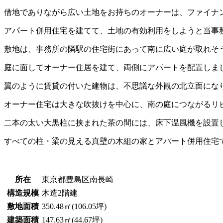
借地でありながら広い土地をお持ちのオーナーは、ファイナ
アパート併用住宅を建てて、土地の有効利用をしようと当事
敷地は、事務所の隣駅の住宅街にあって南に広い庭が取れそ
庭に面してオーナー住居を建て、両側にアパートを配置しま
翼のように賃貸の付いた建物は、不思議な外観の北立面にな
オーナー住宅は大きな吹抜けを中心に、南の庭につながるリ
二本の太い大黒柱に挟まれた茶の間には、床下温風機を設置
すべての柱・梁の見える真壁の木組の家とアパート併用住宅
所在
東京都豊島区南長崎
構造規模
木造2階建
敷地面積
350.48㎡(106.05坪)
建築面積
147.63㎡(44.67坪)