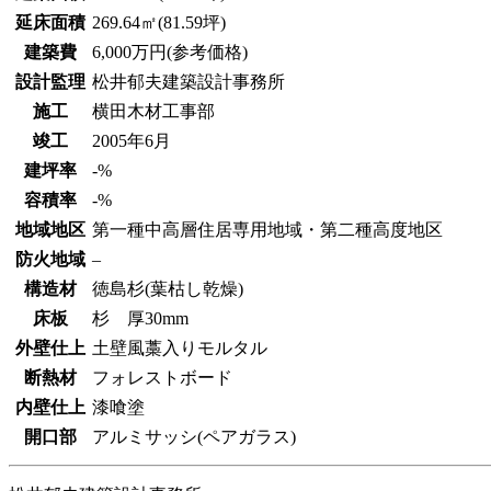
延床面積
269.64㎡(81.59坪)
建築費
6,000万円(参考価格)
設計監理
松井郁夫建築設計事務所
施工
横田木材工事部
竣工
2005年6月
建坪率
-%
容積率
-%
地域地区
第一種中高層住居専用地域・第二種高度地区
防火地域
–
構造材
徳島杉(葉枯し乾燥)
床板
杉 厚30mm
外壁仕上
土壁風藁入りモルタル
断熱材
フォレストボード
内壁仕上
漆喰塗
開口部
アルミサッシ(ペアガラス)