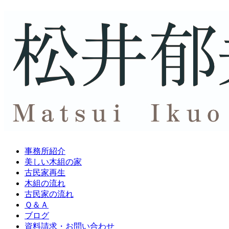
事務所紹介
美しい木組の家
古民家再生
木組の流れ
古民家の流れ
Ｑ＆Ａ
ブログ
資料請求・
お問い合わせ